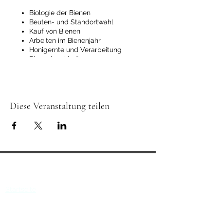
Biologie der Bienen
Beuten- und Standortwahl
Kauf von Bienen
Arbeiten im Bienenjahr
Honigernte und Verarbeitung
Bienenkrankheiten
Rechtsvorschriften
Theoretische und Praktische Ausbildung
im
Bienenmuseum Duisburg.
Diese Veranstaltung teilen
Referent: Eckard Uhlenbruck
(Zuchtobmann im IVR)
Über uns
Startseite
Das Team