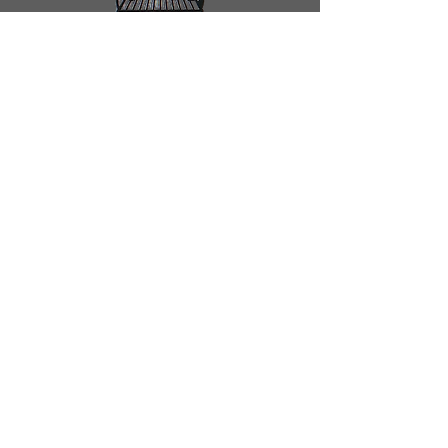
Schwarmfänger Netzwerk
Über uns
Startseite
Das Team
Kontakt
Häufig
gestellte
Fragen
Services