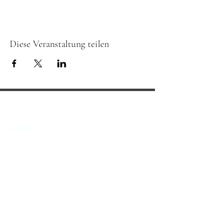
Diese Veranstaltung teilen
Über uns
Startseite
Das Team
Kontakt
Häufig
gestellte
Fragen