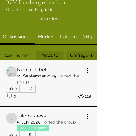
BZV Duisburg öffentlich
Öffentlich
·
40 Mitglieder
Beitreten
Diskussionen
Medien
Dateien
Mitglieder
Alle Themen
News (1)
Umfrage (1)
Nicola Riebel
21. September 2025
·
joined the
group.
0
0
128
Jakob-suess
Jakob-suess
5. Juni 2025
·
joined the group.
BZVDu Mitglied
0