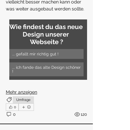
vielleicht besser machen kann oder 
was weiter ausgebaut werden sollte.
Wie findest du das neue 
Design unserer 
Webseite ?
... gefallt mir richtig gut !
... ich fande das alte Design schöner 
!
Mehr anzeigen
Info
Umfrage
Willkommen in der öffentlichen
0
Gruppe des BZV Duisburg! Hier
...
0
120
Weiterlesen