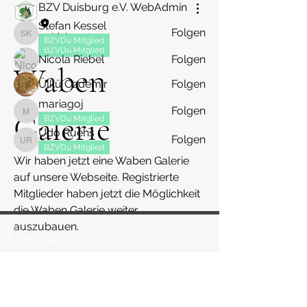
BZV Duisburg e.V. WebAdmin
Mitglieder
Stefan Kessel
Folgen
17. Mai 2025
Stefan Kessel
BZVDu Mitglied
BZVDu Mitglied
Nicola Riebel
Folgen
Waben
Ülkü Özdemir
Folgen
mariagoj
Folgen
Galerie
mariagoj
BZVDu Mitglied
Udo Ruehs
Folgen
Udo Ruehs
BZVDu Mitglied
Wir haben jetzt eine Waben Galerie 
Alle Mitglieder anzeigen (40)
auf unsere Webseite. Registrierte 
Mitglieder haben jetzt die Möglichkeit 
die Waben Galerie weiter 
auszubauen. 
Über uns
Lasst uns gemeinsam die Waben 
Startseite
Galerie ausbauen 🐝
Das Team
News